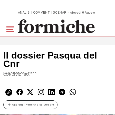
Skip to main content
ANALISI | COMMENTI | SCENARI - giovedì 6 Agosto 2026
Il dossier Pasqua del
Cnr
Di
Domenico Lofano
CONDIVIDI SU:
Aggiungi Formiche su Google