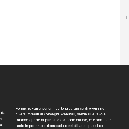
I
Formiche vanta poi un nutrito programma di eventi nei
o da
diversi formati di convegni, webinair, seminari e tavole
ggi
rotonde aperte al pubblico e a porte chiuse, che hanno un
ma
ruolo importante e riconosciuto nel dibattito pubblico.