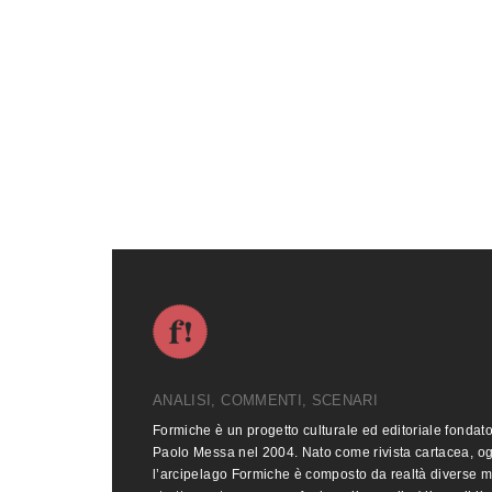
ANALISI, COMMENTI, SCENARI
Formiche è un progetto culturale ed editoriale fondat
Paolo Messa nel 2004. Nato come rivista cartacea, o
l’arcipelago Formiche è composto da realtà diverse 