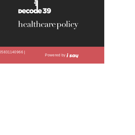
A 05831140966 |
Powered by