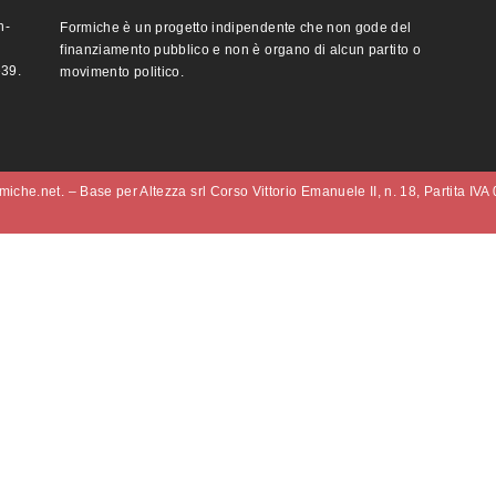
n-
Formiche è un progetto indipendente che non gode del
finanziamento pubblico e non è organo di alcun partito o
e39.
movimento politico.
iche.net. – Base per Altezza srl Corso Vittorio Emanuele II, n. 18, Partita IV