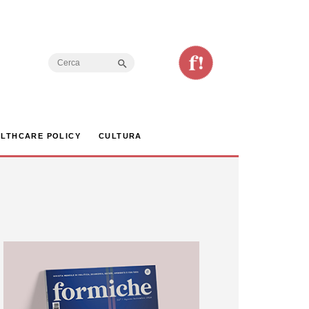
Search Button
Search
for:
LTHCARE POLICY
CULTURA
) al Grillo della