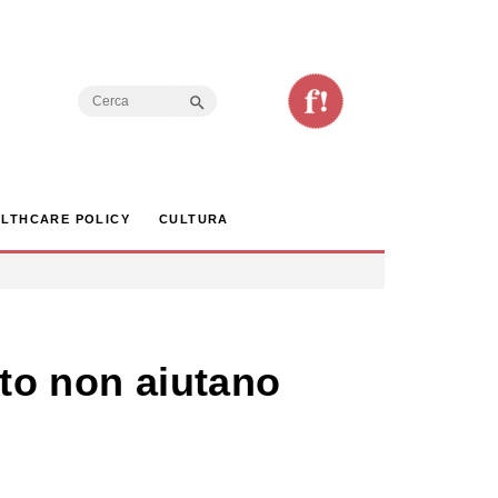
Search Button
Search
for:
LTHCARE POLICY
CULTURA
nto non aiutano