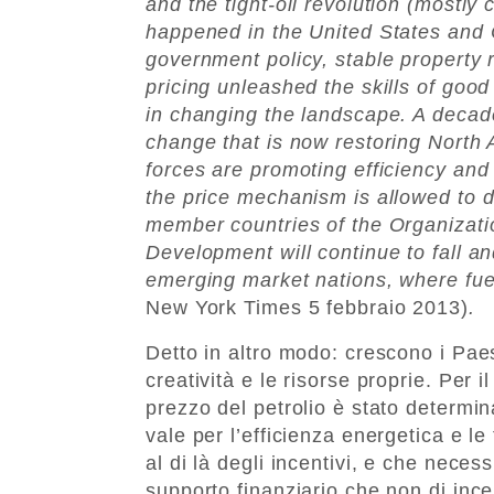
and the tight-oil revolution (mostly 
happened in the United States an
government policy, stable property 
pricing unleashed the skills of good
in changing the landscape. A decade
change that is now restoring North
forces are promoting efficiency and
the price mechanism is allowed to d
member countries of the Organizat
Development will continue to fall 
emerging market nations, where fuel
New York Times 5 febbraio 2013)
.
Detto in altro modo: crescono i Paes
creatività e le risorse proprie. Per i
prezzo del petrolio è stato determin
vale per l’efficienza energetica e le
al di là degli incentivi, e che neces
supporto finanziario che non di incen