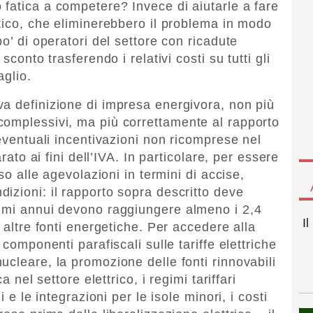
fatica a competere? Invece di aiutarle a fare
etico, che eliminerebbero il problema in modo
o’ di operatori del settore con ricadute
sconto trasferendo i relativi costi su tutti gli
aglio.
a definizione di impresa energivora, non più
complessivi, ma più correttamente al rapporto
 eventuali incentivazioni non ricomprese nel
arato ai fini dell’IVA. In particolare, per essere
sso alle agevolazioni in termini di accise,
izioni: il rapporto sopra descritto deve
sumi annui devono raggiungere almeno i 2,4
I
 altre fonti energetiche. Per accedere alla
 componenti parafiscali sulle tariffe elettriche
cleare, la promozione delle fonti rinnovabili
a nel settore elettrico, i regimi tariffari
i e le integrazioni per le isole minori, i costi