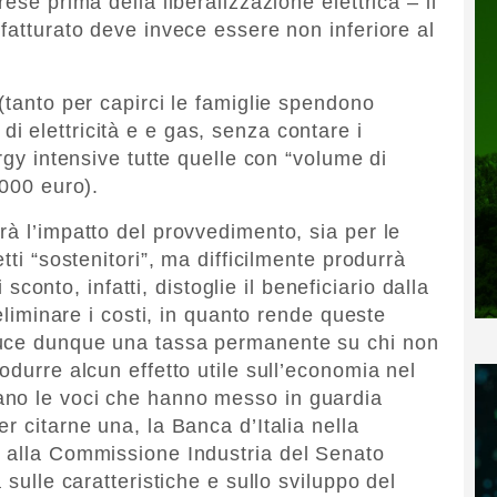
ese prima della liberalizzazione elettrica – il
fatturato deve invece essere non inferiore al
(tanto per capirci le famiglie spendono
 elettricità e e gas, senza contare i
rgy intensive tutte quelle con “volume di
.000 euro).
rà l’impatto del provvedimento, sia per le
tti “sostenitori”, ma difficilmente produrrà
i sconto, infatti, distoglie il beneficiario dalla
 eliminare i costi, in quanto rende queste
duce dunque una tassa permanente su chi non
odurre alcun effetto utile sull’economia nel
ano le voci che hanno messo in guardia
r citarne una, la Banca d’Italia nella
o alla Commissione Industria del Senato
 sulle caratteristiche e sullo sviluppo del