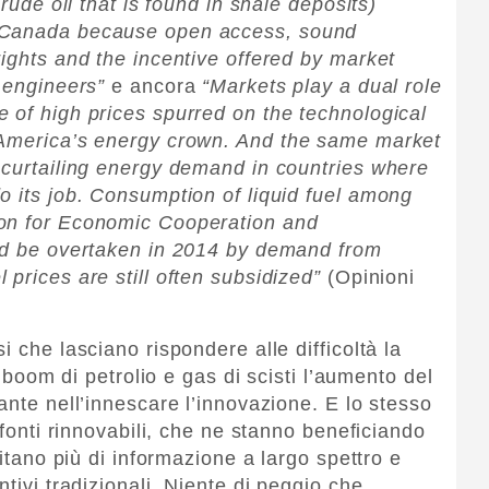
crude oil that is found in shale deposits)
d Canada because open access, sound
rights and the incentive offered by market
 engineers”
e ancora
“Markets play a dual role
 of high prices spurred on the technological
 America’s energy crown. And the same market
 curtailing energy demand in countries where
o its job. Consumption of liquid fuel among
ion for Economic Cooperation and
and be overtaken in 2014 by demand from
 prices are still often subsidized”
(Opinioni
i che lasciano rispondere alle difficoltà la
l boom di petrolio e gas di scisti l’aumento del
ante nell’innescare l’innovazione. E lo stesso
 fonti rinnovabili, che ne stanno beneficiando
sitano più di informazione a largo spettro e
tivi tradizionali. Niente di peggio che