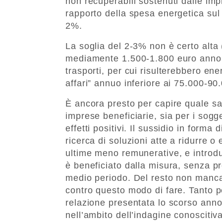
non recuperabili sostenuti dalle impr
rapporto della spesa energetica sul 
2%.
La soglia del 2-3% non è certo alta 
mediamente 1.500-1.800 euro anno di
trasporti, per cui risulterebbero ene
affari” annuo inferiore ai 75.000-90
È ancora presto per capire quale sa
imprese beneficiarie, sia per i sogge
effetti positivi. Il sussidio in forma d
ricerca di soluzioni atte a ridurre o
ultime meno remunerative, e intro
è beneficiato dalla misura, senza pr
medio periodo. Del resto non manc
contro questo modo di fare. Tanto pe
relazione presentata lo scorso ann
nell’ambito dell’indagine conoscitiva