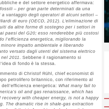
pubbliche e del settore energetico affermava:
 fossili – per gran parte determinati da una
 a vantaggio degli operatori di alcuni settori –
iardi di euro (OECD, 2012). L’eliminazione di
iti da altre forme di sostegno per i settori in
 dai paesi del G20; esso renderebbe più costosi
ndo l’efficienza energetica, migliorando la
a minore impatto ambientale e liberando
anto versato dagli utenti del sistema elettrico
i nel 2011
. Sebbene il ragionamento si
 l’idea di fondo è la stessa.
mmento di Christof Rühl, chief economist di
po petrolifero britannico, con riferimento al
 dell’efficienza energetica:
What many fail to
merica’s oil and gas renaissance, which has
ial recovery with cheaper energy, is not a happy
ng. The dramatic rise in shale-gas extraction