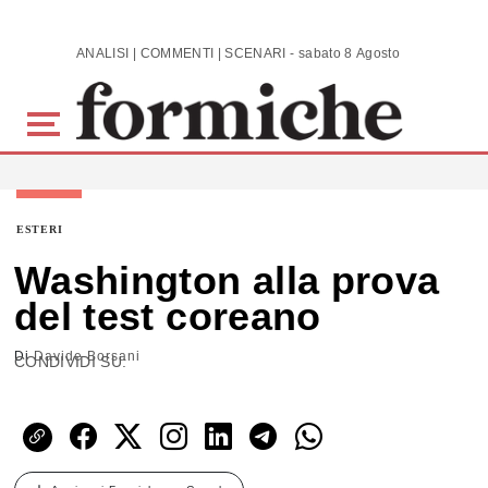
Skip to main content
ANALISI | COMMENTI | SCENARI - sabato 8 Agosto 2026
ESTERI
Washington alla prova
del test coreano
Di
Davide Borsani
CONDIVIDI SU: