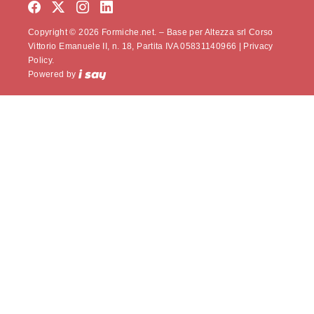
Copyright © 2026 Formiche.net. – Base per Altezza srl Corso
Vittorio Emanuele II, n. 18, Partita IVA 05831140966 |
Privacy
Policy.
Powered by