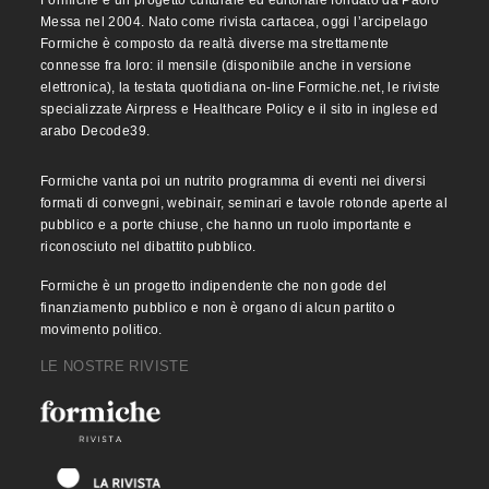
Formiche è un progetto culturale ed editoriale fondato da Paolo
Messa nel 2004. Nato come rivista cartacea, oggi l’arcipelago
Formiche è composto da realtà diverse ma strettamente
connesse fra loro: il mensile (disponibile anche in versione
elettronica), la testata quotidiana on-line Formiche.net, le riviste
specializzate Airpress e Healthcare Policy e il sito in inglese ed
arabo Decode39.
Formiche vanta poi un nutrito programma di eventi nei diversi
formati di convegni, webinair, seminari e tavole rotonde aperte al
pubblico e a porte chiuse, che hanno un ruolo importante e
riconosciuto nel dibattito pubblico.
Formiche è un progetto indipendente che non gode del
finanziamento pubblico e non è organo di alcun partito o
movimento politico.
LE NOSTRE RIVISTE