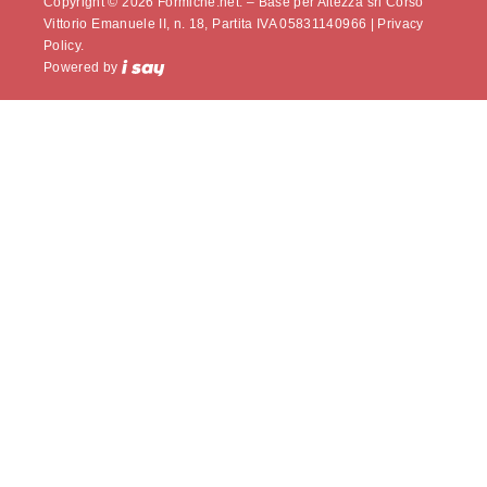
Copyright © 2026 Formiche.net. – Base per Altezza srl Corso
Vittorio Emanuele II, n. 18, Partita IVA 05831140966 |
Privacy
Policy.
Powered by