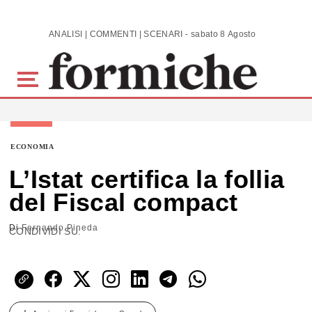
Skip to main content
ANALISI | COMMENTI | SCENARI - sabato 8 Agosto 2026
ECONOMIA
L’Istat certifica la follia
del Fiscal compact
Di
Fernando Pineda
CONDIVIDI SU: