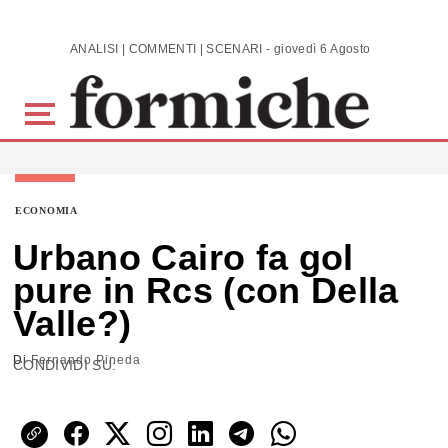
Skip to main content
ANALISI | COMMENTI | SCENARI - giovedì 6 Agosto 2026
ECONOMIA
Urbano Cairo fa gol
pure in Rcs (con Della
Valle?)
Di
Fernando Pineda
CONDIVIDI SU: