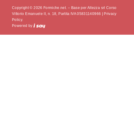
Copyright © 2026 Formiche.net. – Base per Altezza srl Corso
Vittorio Emanuele II, n. 18, Partita IVA 05831140966 |
Privacy
Policy.
Powered by