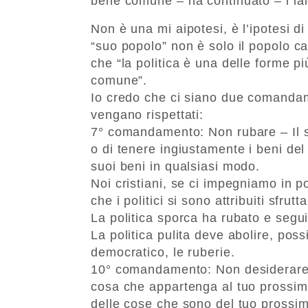
bene comune – ha continuato – i laici
Non è una mi aipotesi, è l’ipotesi d
“suo popolo” non è solo il popolo cat
che “la politica è una delle forme pi
comune”.
Io credo che ci siano due comandam
vengano rispettati:
7° comandamento: Non rubare – Il 
o di tenere ingiustamente i beni de
suoi beni in qualsiasi modo.
Noi cristiani, se ci impegniamo in po
che i politici si sono attribuiti sfru
La politica sporca ha rubato e segui
La politica pulita deve abolire, po
democratico, le ruberie.
10° comandamento: Non desiderare l
cosa che appartenga al tuo prossi
delle cose che sono del tuo prossimo