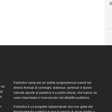
I
Formiche vanta poi un nutrito programma di eventi nei
o da
diversi formati di convegni, webinair, seminari e tavole
ggi
rotonde aperte al pubblico e a porte chiuse, che hanno un
ma
ruolo importante e riconosciuto nel dibattito pubblico.
n-
Formiche è un progetto indipendente che non gode del
finanziamento pubblico e non è organo di alcun partito o