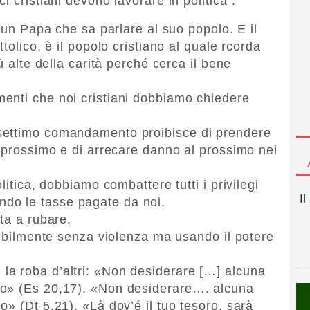
 cristiani devono lavorare in politica”.
i un Papa che sa parlare al suo popolo. E il
tolico, è il popolo cristiano al quale rcorda
ù alte della carità perché cerca il bene
enti che noi cristiani dobbiamo chiedere
settimo comandamento proibisce di prendere
l prossimo e di arrecare danno al prossimo nei
litica, dobbiamo combattere tutti i privilegi
I
ttando le tasse pagate da noi.
ta a rubare.
ssibilmente senza violenza ma usando il potere
a roba d’altri: «Non desiderare […] alcuna
mo» (Es 20,17). «Non desiderare…. alcuna
» (Dt 5,21). «Là dov’é il tuo tesoro, sarà