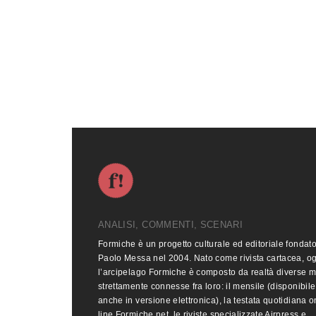
ANALISI, COMMENTI, SCENARI
Formiche è un progetto culturale ed editoriale fondat
Paolo Messa nel 2004. Nato come rivista cartacea, o
l’arcipelago Formiche è composto da realtà diverse 
strettamente connesse fra loro: il mensile (disponibile
anche in versione elettronica), la testata quotidiana o
line Formiche.net, le riviste specializzate Airpress e