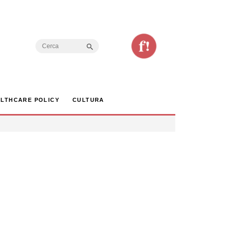
Search Button
Search
for:
LTHCARE POLICY
CULTURA