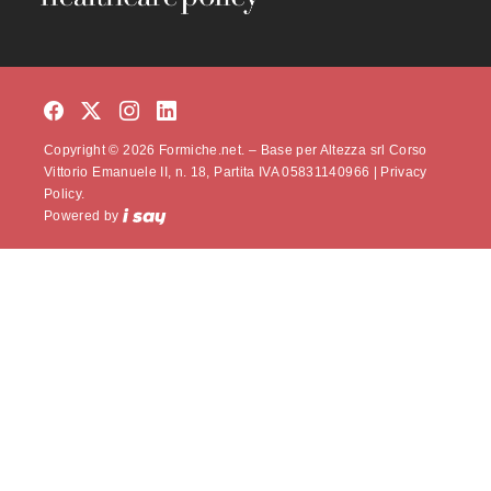
Copyright © 2026 Formiche.net. – Base per Altezza srl Corso
Vittorio Emanuele II, n. 18, Partita IVA 05831140966 |
Privacy
Policy.
Powered by