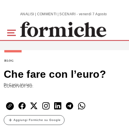
Skip to main content
ANALISI | COMMENTI | SCENARI - venerdì 7 Agosto 2026
BLOG
Che fare con l’euro?
Di
Carlo Violati
CONDIVIDI SU:
Aggiungi Formiche su Google