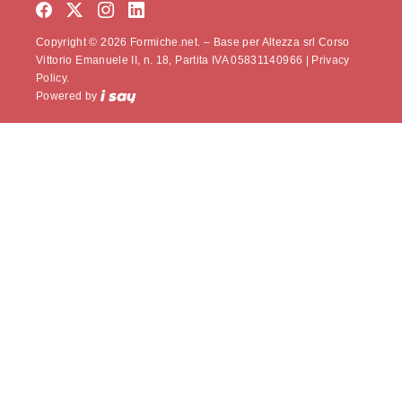
Copyright © 2026 Formiche.net. – Base per Altezza srl Corso
Vittorio Emanuele II, n. 18, Partita IVA 05831140966 |
Privacy
Policy.
Powered by