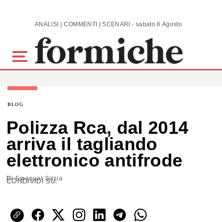
Skip to main content
ANALISI | COMMENTI | SCENARI - sabato 8 Agosto 2026
BLOG
Polizza Rca, dal 2014
arriva il tagliando
elettronico antifrode
Di
Emanuel Sitzia
CONDIVIDI SU: