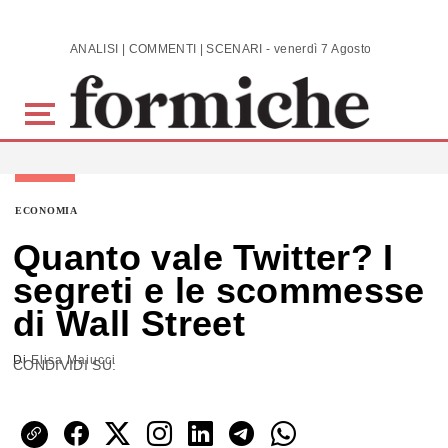
Skip to main content
ANALISI | COMMENTI | SCENARI - venerdì 7 Agosto 2026
ECONOMIA
Quanto vale Twitter? I
segreti e le scommesse
di Wall Street
Di
Elisa Maiucci
CONDIVIDI SU: