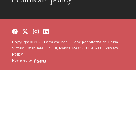
Copyright © 2026 Formiche.net. – Base per Altezza srl Corso
Vittorio Emanuele II, n. 18, Partita IVA 05831140966 |
Privacy
Policy.
Powered by