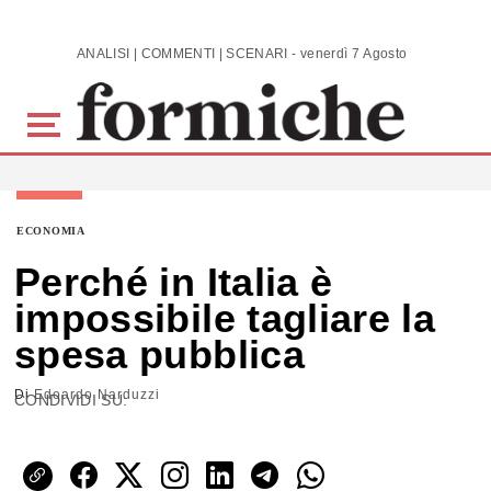
Skip to main content
ANALISI | COMMENTI | SCENARI - venerdì 7 Agosto 2026
ECONOMIA
Perché in Italia è
impossibile tagliare la
spesa pubblica
Di
Edoardo Narduzzi
CONDIVIDI SU: