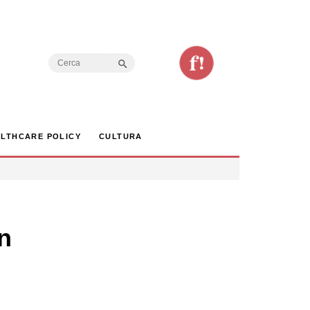
Search Button
Search
for:
LTHCARE POLICY
CULTURA
n