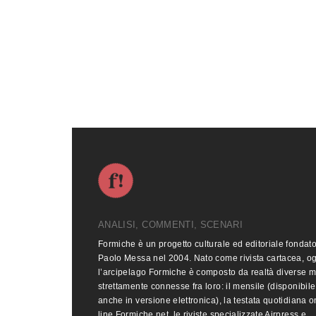
ANALISI, COMMENTI, SCENARI
Formiche è un progetto culturale ed editoriale fondat
Paolo Messa nel 2004. Nato come rivista cartacea, o
l’arcipelago Formiche è composto da realtà diverse 
strettamente connesse fra loro: il mensile (disponibile
anche in versione elettronica), la testata quotidiana o
line Formiche.net, le riviste specializzate Airpress e