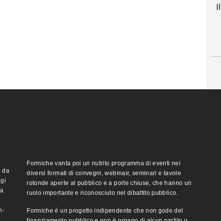
I
Formiche vanta poi un nutrito programma di eventi nei
o da
diversi formati di convegni, webinair, seminari e tavole
ggi
rotonde aperte al pubblico e a porte chiuse, che hanno un
ma
ruolo importante e riconosciuto nel dibattito pubblico.
n-
Formiche è un progetto indipendente che non gode del
finanziamento pubblico e non è organo di alcun partito o