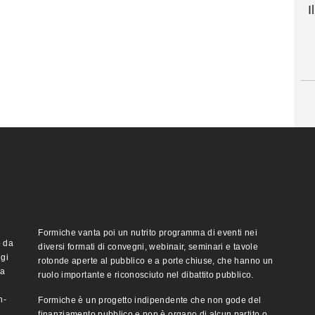
I
Formiche vanta poi un nutrito programma di eventi nei
o da
diversi formati di convegni, webinair, seminari e tavole
ggi
rotonde aperte al pubblico e a porte chiuse, che hanno un
ma
ruolo importante e riconosciuto nel dibattito pubblico.
n-
Formiche è un progetto indipendente che non gode del
finanziamento pubblico e non è organo di alcun partito o