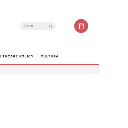
Search Button
Search
for:
LTHCARE POLICY
CULTURA