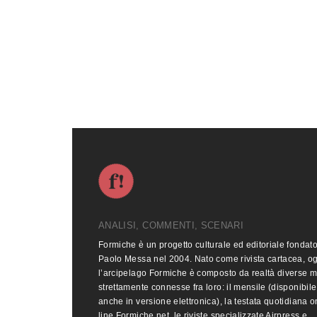
ANALISI, COMMENTI, SCENARI
Formiche è un progetto culturale ed editoriale fondat
Paolo Messa nel 2004. Nato come rivista cartacea, o
l’arcipelago Formiche è composto da realtà diverse 
strettamente connesse fra loro: il mensile (disponibile
anche in versione elettronica), la testata quotidiana o
line Formiche.net, le riviste specializzate Airpress e