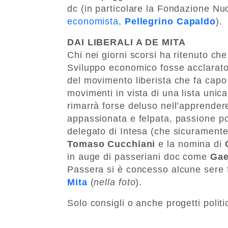
dc (in particolare la Fondazione N
economista,
Pellegrino Capaldo
).
DAI LIBERALI A DE MITA
Chi nei giorni scorsi ha ritenuto che
Sviluppo economico fosse acclarato vi
del movimento liberista che fa capo
movimenti in vista di una lista unic
rimarrà forse deluso nell’apprender
appassionata e felpata, passione pol
delegato di Intesa (che sicurament
Tomaso Cucchiani
e la nomina di
in auge di passeriani doc come
Gae
Passera si è concesso alcune sere
Mita
(
nella foto
).
Solo consigli o anche progetti polit