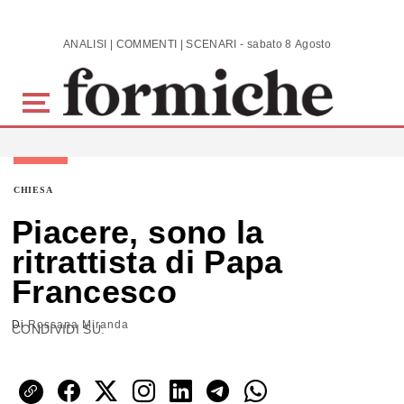
Skip to main content
ANALISI | COMMENTI | SCENARI - sabato 8 Agosto 2026
CHIESA
Piacere, sono la
ritrattista di Papa
Francesco
Di
Rossana Miranda
CONDIVIDI SU: