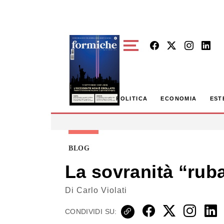
Skip to main content
POLITICA
ECONOMIA
EST
BLOG
La sovranità “ruba
Di
Carlo Violati
CONDIVIDI SU: