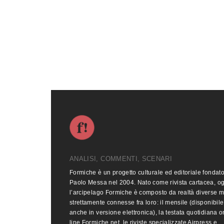
ANALISI, COMMENTI, SCENARI
Formiche è un progetto culturale ed editoriale fondat
Paolo Messa nel 2004. Nato come rivista cartacea, o
l’arcipelago Formiche è composto da realtà diverse 
strettamente connesse fra loro: il mensile (disponibile
anche in versione elettronica), la testata quotidiana o
line Formiche.net, le riviste specializzate Airpress e