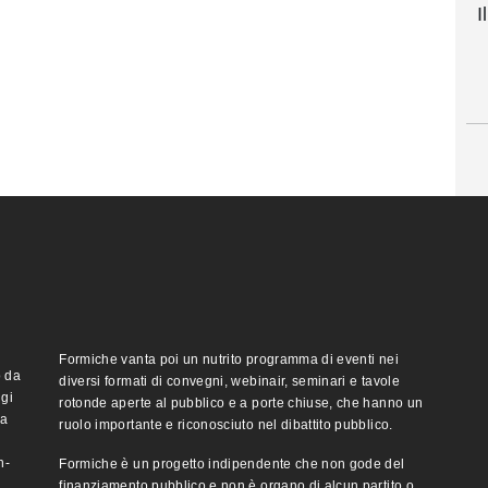
I
Formiche vanta poi un nutrito programma di eventi nei
o da
diversi formati di convegni, webinair, seminari e tavole
ggi
rotonde aperte al pubblico e a porte chiuse, che hanno un
ma
ruolo importante e riconosciuto nel dibattito pubblico.
n-
Formiche è un progetto indipendente che non gode del
finanziamento pubblico e non è organo di alcun partito o