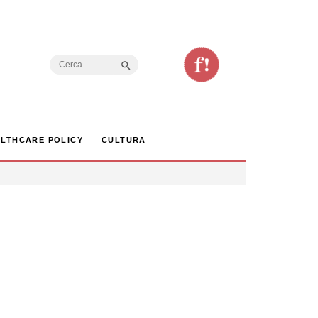
Search Button
Search
for:
LTHCARE POLICY
CULTURA