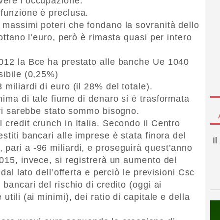
vere l’occupazione.
 funzione è preclusa.
i massimi poteri che fondano la sovranità dello
dottano l’euro, però è rimasta quasi per intero
2012 la Bce ha prestato alle banche Ue 1040
sibile (0,25%)
miliardi di euro (il 28% del totale).
nima di tale fiume di denaro si è trasformata
i vi sarebbe stato sommo bisogno.
 credit crunch in Italia. Secondo il Centro
stiti bancari alle imprese è stata finora del
I
 pari a -96 miliardi, e proseguirà quest’anno
2015, invece, si registrerà un aumento del
 dal lato dell’offerta e perciò le previsioni Csc
 bancari del rischio di credito (oggi ai
tili (ai minimi), dei ratio di capitale e della