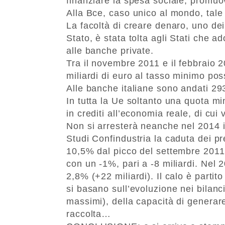
finanziare la spesa sociale, promuo
Alla Bce, caso unico al mondo, tale
La facoltà di creare denaro, uno de
Stato, è stata tolta agli Stati che a
alle banche private.
Tra il novembre 2011 e il febbraio 
miliardi di euro al tasso minimo pos
Alle banche italiane sono andati 293 
In tutta la Ue soltanto una quota mi
in crediti all’economia reale, di cu
Non si arresterà neanche nel 2014 il
Studi Confindustria la caduta dei pre
10,5% dal picco del settembre 2011,
con un -1%, pari a -8 miliardi. Nel 
2,8% (+22 miliardi). Il calo è partito
si basano sull’evoluzione nei bilanci
massimi), della capacità di generare u
raccolta…