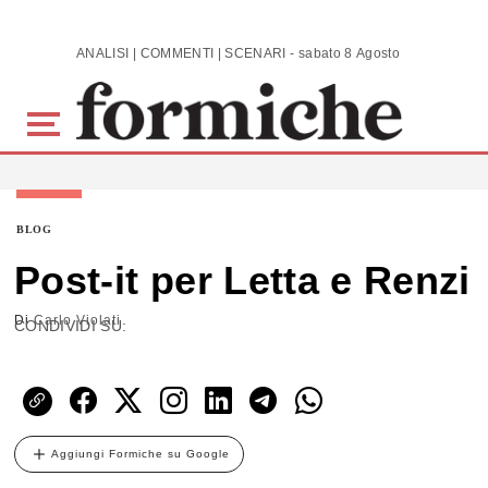
Skip to main content
ANALISI | COMMENTI | SCENARI - sabato 8 Agosto 2026
BLOG
Post-it per Letta e Renzi
Di
Carlo Violati
CONDIVIDI SU:
Aggiungi Formiche su Google