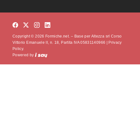
Copyright © 2026 Formiche.net. – Base per Altezza srl Corso
Vittorio Emanuele II, n. 18, Partita IVA 05831140966 |
Privacy
Policy.
Powered by