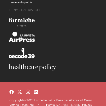
movimento politico.
LE NOSTRE RIVISTE
Copyright © 2026 Formiche.net. – Base per Altezza srl Corso
Vittorio Emanuele II, n. 18, Partita IVA 05831140966 |
Privacy