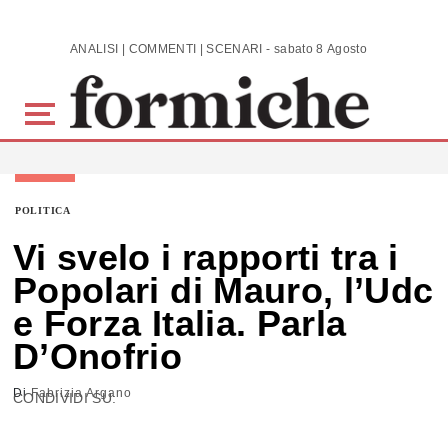
Skip to main content
ANALISI | COMMENTI | SCENARI - sabato 8 Agosto 2026
POLITICA
Vi svelo i rapporti tra i
Popolari di Mauro, l’Udc
e Forza Italia. Parla
D’Onofrio
Di
Fabrizia Argano
CONDIVIDI SU: