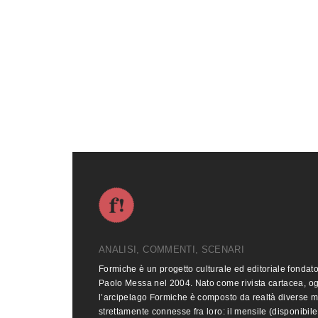
ANALISI, COMMENTI, SCENARI
Formiche è un progetto culturale ed editoriale fondat
Paolo Messa nel 2004. Nato come rivista cartacea, o
l’arcipelago Formiche è composto da realtà diverse 
strettamente connesse fra loro: il mensile (disponibile