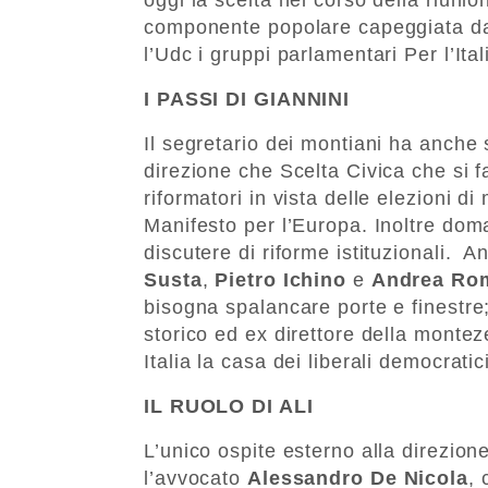
componente popolare capeggiata da
l’Udc i gruppi parlamentari Per l’Ital
I PASSI DI GIANNINI
Il segretario dei montiani ha anche 
direzione che Scelta Civica che si f
riformatori in vista delle elezioni d
Manifesto per l’Europa. Inoltre dom
discutere di riforme istituzionali. 
Susta
,
Pietro Ichino
e
Andrea Ro
bisogna spalancare porte e finestre;
storico ed ex direttore della montez
Italia la casa dei liberali democratic
IL RUOLO DI ALI
L’unico ospite esterno alla direzion
l’avvocato
Alessandro De Nicola
, 