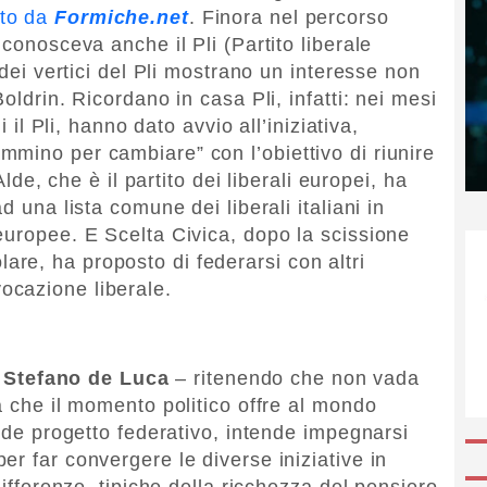
ito da
Formiche.net
. Finora nel percorso
iconosceva anche il Pli (Partito liberale
 dei vertici del Pli mostrano un interesse non
oldrin. Ricordano in casa Pli, infatti: nei mesi
i il Pli, hanno dato avvio all’iniziativa,
mino per cambiare” con l’obiettivo di riunire
Alde, che è il partito dei liberali europei, ha
d una lista comune dei liberali italiani in
uropee. E Scelta Civica, dopo la scissione
re, ha proposto di federarsi con altri
cazione liberale.
,
Stefano de Luca
– ritenendo che non vada
à che il momento politico offre al mondo
ande progetto federativo, intende impegnarsi
r far convergere le diverse iniziative in
differenze, tipiche della ricchezza del pensiero