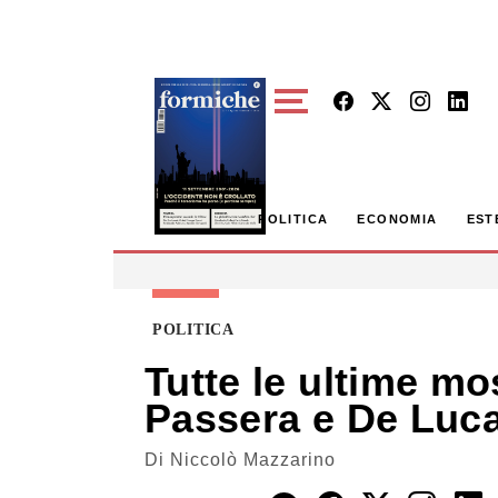
Skip to main content
POLITICA
ECONOMIA
EST
POLITICA
Tutte le ultime mos
Passera e De Luc
Di
Niccolò Mazzarino