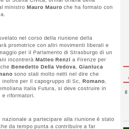
l ministro
Mauro Mauro
che ha formato con
ia.
svelato nel corso della riunione della
arà promotrice con altri movimenti liberali e
i maggio per il Parlamento di Strasburgo di un
ani incontrerà
Matteo Renzi
a Firenze per
Anche
Benedetto Della Vedova
,
Gianluca
mano
sono stati molto netti nel dire che
 inoltre per il capogruppo di Sc,
Romano
,
emoliana Italia Futura, si deve costruire in
I
i e riformatori.
e nazionale a partecipare alla riunione è stato
che da tempo punta a contribuire a far