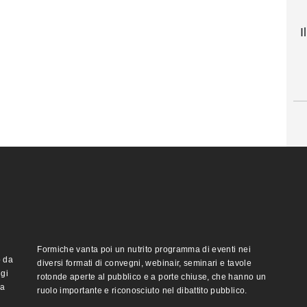
I
Formiche vanta poi un nutrito programma di eventi nei
o da
diversi formati di convegni, webinair, seminari e tavole
ggi
rotonde aperte al pubblico e a porte chiuse, che hanno un
ma
ruolo importante e riconosciuto nel dibattito pubblico.