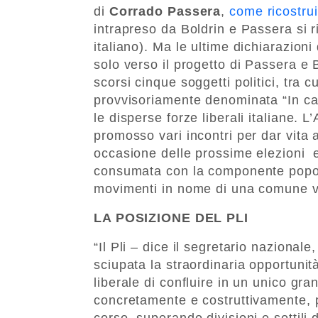
di
Corrado Passera
,
come ricostru
intrapreso da Boldrin e Passera si r
italiano). Ma le ultime dichiarazioni
solo verso il progetto di Passera e B
scorsi cinque soggetti politici, tra cu
provvisoriamente denominata “In cam
le disperse forze liberali italiane. L’
promosso vari incontri per dar vita a
occasione delle prossime elezioni e
consumata con la componente popola
movimenti in nome di una comune vo
LA POSIZIONE DEL PLI
“Il Pli – dice il segretario nazionale
sciupata la straordinaria opportunit
liberale di confluire in un unico gr
concretamente e costruttivamente, pe
corso, superando divisioni e sottili 