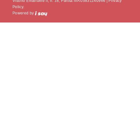
Vittorio Emanuele II, n. 18, Partita IVA 05831140966 |
Privacy
Policy.
Powered by