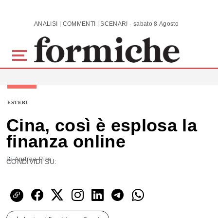
Skip to main content
ANALISI | COMMENTI | SCENARI - sabato 8 Agosto 2026
ESTERI
Cina, così è esplosa la
finanza online
Di
Andrea Pira
CONDIVIDI SU: