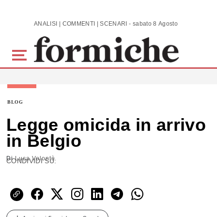
Skip to main content
ANALISI | COMMENTI | SCENARI - sabato 8 Agosto 2026
BLOG
Legge omicida in arrivo
in Belgio
Di
Luca Volontè
CONDIVIDI SU: