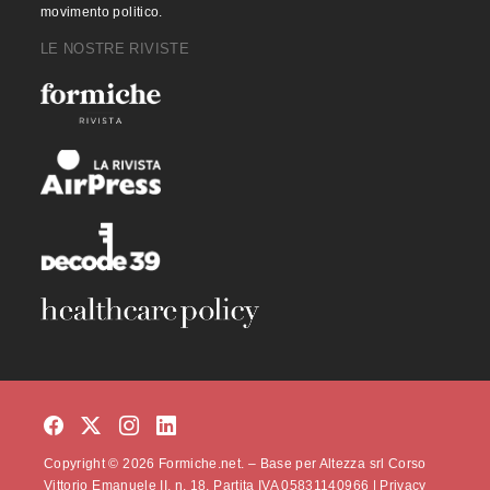
movimento politico.
LE NOSTRE RIVISTE
Copyright © 2026 Formiche.net. – Base per Altezza srl Corso
Vittorio Emanuele II, n. 18, Partita IVA 05831140966 |
Privacy