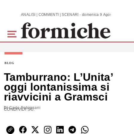
Skip to main content
ANALISI | COMMENTI | SCENARI - domenica 9 Agosto 2026
BLOG
Tamburrano: L’Unita’
oggi lontanissima si
riavvicini a Gramsci
Di
Carlo Patrignani
CONDIVIDI SU: