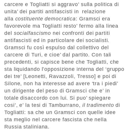
carcere e Togliatti si aggravo’ sulla politica di
unita’ dei partiti antifascisti in relazione
alla
costituente democratica
: Gramsci era
favorevole ma Togliatti resto’ fermo alla linea
del
socialfascismo
nei confronti dei partiti
antifascisti ed in particolare dei socialisti.
Gramsci fu così espulso dal collettivo del
carcere di Turi, e cioe’ dal partito. Con tali
precedenti, si capisce bene che Togliatti, che
sta liquidando l’opposizione interna del ‘gruppo
dei tre’ [Leonetti, Ravazzoli, Tresso] e poi di
Silone, non ha interesse ad avere ‘tra i piedi’
un dirigente del peso di Gramsci che e’ in
totale disaccordo con lui. Si puo’ spiegare
cosi’, e’ la tesi di Tamburrano,
il tradimento
di
Togliatti: sa che un Gramsci con quelle idee
sta meglio nel carcere fascista che nella
Russia staliniana.