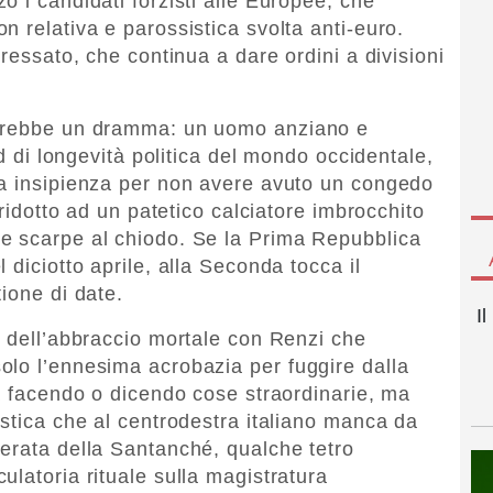
 i candidati forzisti alle Europee, che
 relativa e parossistica svolta anti-euro.
eressato, che continua a dare ordini a divisioni
sarebbe un dramma: un uomo anziano e
rd di longevità politica del mondo occidentale,
ia insipienza per non avere avuto un congedo
 ridotto ad un patetico calciatore imbrocchito
e scarpe al chiodo. Se la Prima Repubblica
 diciotto aprile, alla Seconda tocca il
ione di date.
I
a dell’abbraccio mortale con Renzi che
olo l’ennesima acrobazia per fuggire dalla
ia facendo o dicendo cose straordinarie, ma
istica che al centrodestra italiano manca da
erata della Santanché, qualche tetro
latoria rituale sulla magistratura