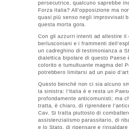
persecutrice, qualcuno saprebbe indi
Forza Italia? All’opposizione ma n
quasi più senso negli improvvisati be
questa morta gora.
Con gli azzurri intenti ad allestire i
berlusconiani e i frammenti dell’es
un cadreghino di testimonianza a St
dialettica bipolare di questo Paese è
colorito e tumultuante magma del Pd,
potrebbero limitarsi ad un paio d’ar
Questo benché non ci sia alcuno sm
la sinistra: l’Italia è e resta un Pae
profondamente anticomunisti; ma c
tratta, è chiaro, di riprendere l’an
Cav. Si tratta piuttosto di combatter
assistenzialismo parassitario, di riba
e lo Stato, di ripensare e rinsaldare