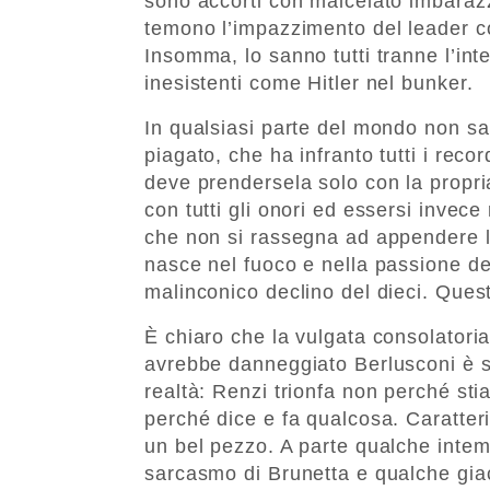
sono accorti con malcelato imbarazzo
temono l’impazzimento del leader con
Insomma, lo sanno tutti tranne l’int
inesistenti come Hitler nel bunker.
In qualsiasi parte del mondo non 
piagato, che ha infranto tutti i reco
deve prendersela solo con la propr
con tutti gli onori ed essersi invece
che non si rassegna ad appendere l
nasce nel fuoco e nella passione del
malinconico declino del dieci. Quest
È chiaro che la vulgata consolatori
avrebbe danneggiato Berlusconi è s
realtà: Renzi trionfa non perché st
perché dice e fa qualcosa. Caratter
un bel pezzo. A parte qualche intem
sarcasmo di Brunetta e qualche giacu