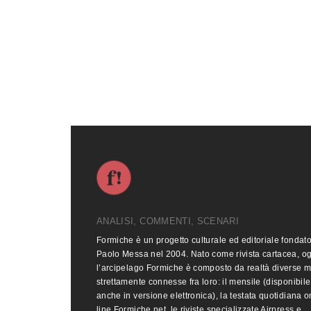
ANALISI, COMMENTI, SCENARI
Formiche è un progetto culturale ed editoriale fondat
Paolo Messa nel 2004. Nato come rivista cartacea, o
l’arcipelago Formiche è composto da realtà diverse 
strettamente connesse fra loro: il mensile (disponibile
anche in versione elettronica), la testata quotidiana o
line Formiche.net, le riviste specializzate Airpress e