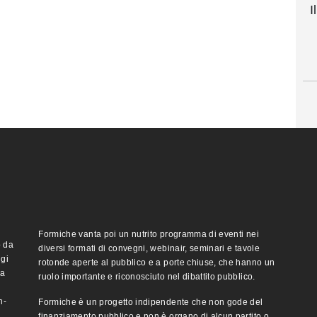
I
Formiche vanta poi un nutrito programma di eventi nei
o da
diversi formati di convegni, webinair, seminari e tavole
ggi
rotonde aperte al pubblico e a porte chiuse, che hanno un
ma
ruolo importante e riconosciuto nel dibattito pubblico.
n-
Formiche è un progetto indipendente che non gode del
finanziamento pubblico e non è organo di alcun partito o