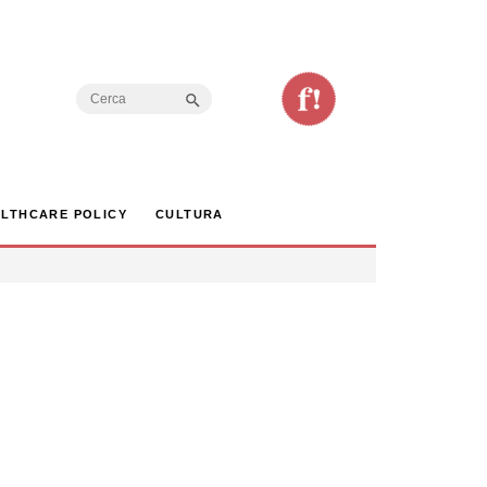
Search Button
Search
for:
LTHCARE POLICY
CULTURA