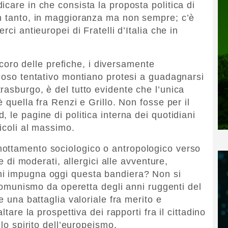
care in che consista la proposta politica di
on tanto, in maggioranza ma non sempre; c’è
rci antieuropei di Fratelli d’Italia che in
l coro delle prefiche, i diversamente
ploso tentativo montiano protesi a guadagnarsi
rasburgo, è del tutto evidente che l’unica
 quella fra Renzi e Grillo. Non fosse per il
 le pagine di politica interna dei quotidiani
ticoli al massimo.
ottamento sociologico o antropologico verso
se di moderati, allergici alle avventure,
hi impugna oggi questa bandiera? Non si
ticomunismo da operetta degli anni ruggenti del
e una battaglia valoriale fra merito e
ltare la prospettiva dei rapporti fra il cittadino
 lo spirito dell’europeismo.