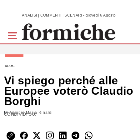
Skip to main content
ANALISI | COMMENTI | SCENARI - giovedì 6 Agosto 2026
BLOG
Vi spiego perché alle
Europee voterò Claudio
Borghi
Di
Antonio Maria Rinaldi
CONDIVIDI SU: