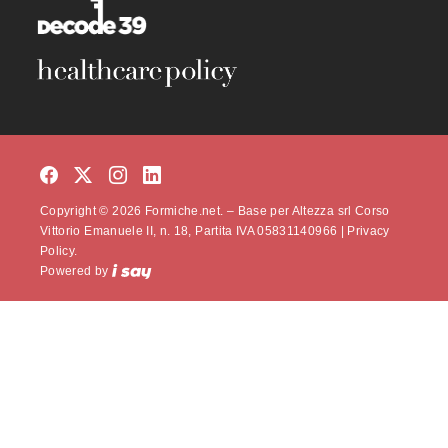
Copyright © 2026 Formiche.net. – Base per Altezza srl Corso
Vittorio Emanuele II, n. 18, Partita IVA 05831140966 |
Privacy
Policy.
Powered by