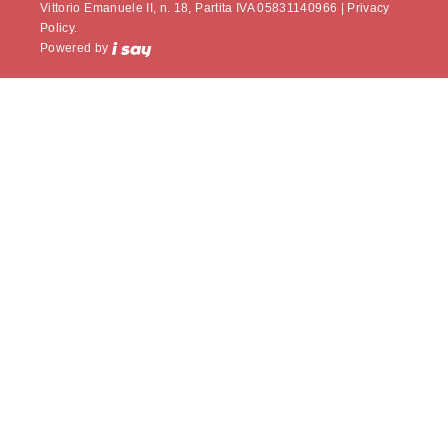
Vittorio Emanuele II, n. 18, Partita IVA 05831140966 |
Privacy
Policy.
Powered by