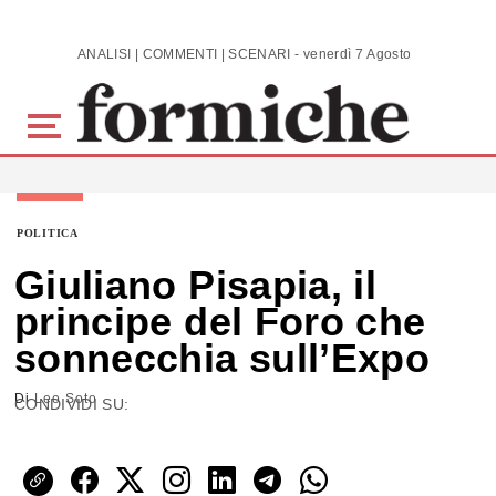
Skip to main content
ANALISI | COMMENTI | SCENARI - venerdì 7 Agosto 2026
POLITICA
Giuliano Pisapia, il
principe del Foro che
sonnecchia sull’Expo
Di
Leo Soto
CONDIVIDI SU: