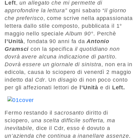
Left
,
un allegato che mi permette di
approfondire la lettura”
ogni sabato
“il giorno
che preferisco
, come scrive nella appassionata
lettera dallo stile composto, pubblicata il 1°
maggio nello speciale
Album 90°
. Perchè
l’Unità
, fondata 90 anni fa da
Antonio
Gramsci
con la specifica
il quotidiano non
dovrà avere alcuna indicazione di partito.
Dovrà essere un giornale di sinistra
, non era in
edicola, causa lo sciopero di venerdì 2 maggio
indetto dal
Cdr
. Un
disagio
di non poco conto
per gli affezionati lettori de
l’Unità
e di
Left.
Fermo restando il
sacrosanto
diritto di
sciopero,
una scelta difficile sofferta, ma
inevitabile,
dice il Cdr, esso é dovuto a
un’azienda che continua a inanellare assenze,