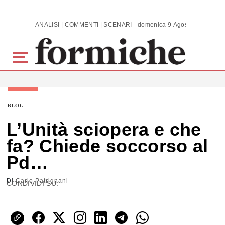
Skip to main content
ANALISI | COMMENTI | SCENARI - domenica 9 Agosto 2026
BLOG
L’Unità sciopera e che
fa? Chiede soccorso al
Pd…
Di
Carlo Patrignani
CONDIVIDI SU: