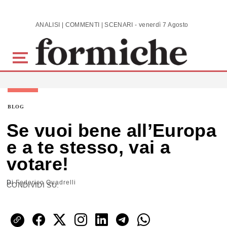
Skip to main content
ANALISI | COMMENTI | SCENARI - venerdì 7 Agosto 2026
BLOG
Se vuoi bene all’Europa
e a te stesso, vai a
votare!
Di
Federico Quadrelli
CONDIVIDI SU: