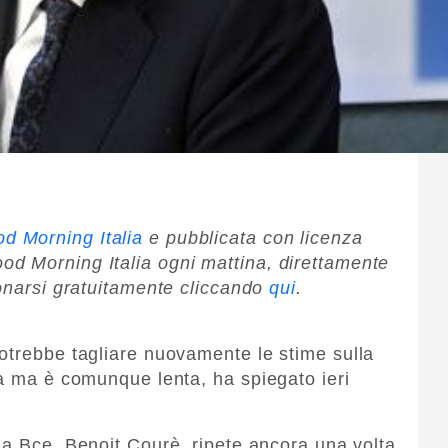
d Morning Italia
e pubblicata con licenza
d Morning Italia ogni mattina, direttamente
bonarsi gratuitamente cliccando
qui
.
otrebbe tagliare nuovamente le stime sulla
ra ma è comunque lenta, ha spiegato ieri
lla Bce, Benoit Courè, ripete ancora una volta