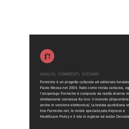
ANALISI, COMMENTI, SCENARI
Formiche è un progetto culturale ed editoriale fondat
Paolo Messa nel 2004. Nato come rivista cartacea, o
l’arcipelago Formiche è composto da realtà diverse 
strettamente connesse fra loro: il mensile (disponibile
anche in versione elettronica), la testata quotidiana o
line Formiche.net, le riviste specializzate Airpress e
Healthcare Policy e il sito in inglese ed arabo Decod