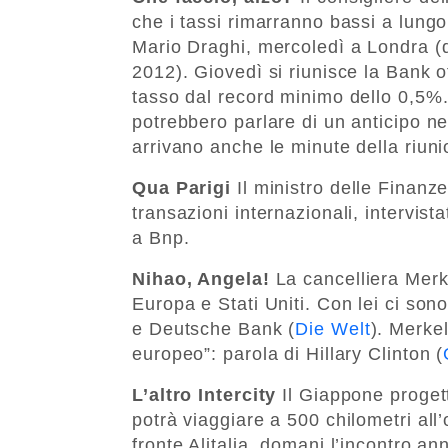
che i tassi rimarranno bassi a lungo
Mario Draghi, mercoledì a Londra (d
2012). Giovedì si riunisce la Bank 
tasso dal record minimo dello 0,5%
potrebbero parlare di un anticipo ne
arrivano anche le minute della riuni
Qua Parigi
Il ministro delle Finanze
transazioni internazionali, intervist
a Bnp.
Nihao, Angela!
La cancelliera Merk
Europa e Stati Uniti. Con lei ci so
e Deutsche Bank (
Die Welt
). Merkel
europeo”: parola di Hillary Clinton (
L’altro Intercity
Il Giappone proge
potrà viaggiare a 500 chilometri all’
fronte Alitalia, domani l’incontro a