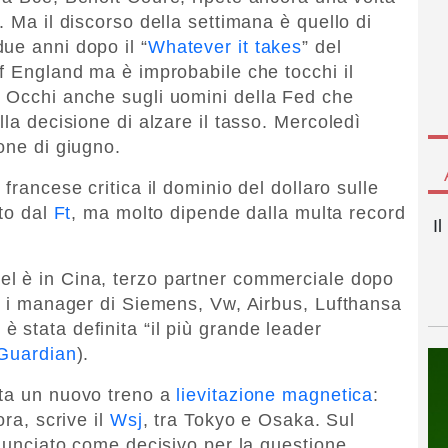
. Ma il discorso della settimana è quello di
ue anni dopo il “
Whatever it takes
” del
of England ma è improbabile che tocchi il
. Occhi anche sugli uomini della Fed che
lla decisione di alzare il tasso. Mercoledì
one di giugno.
 francese critica il dominio del dollaro sulle
ato dal
Ft
, ma molto dipende dalla multa record
I
el è in Cina, terzo partner commerciale dopo
no i manager di Siemens, Vw, Airbus, Lufthansa
 è stata definita “il più grande leader
Guardian
).
tta un nuovo treno a
lievitazione magnetica
:
ora, scrive il
Wsj
, tra Tokyo e Osaka. Sul
nnunciato come decisivo per la questione