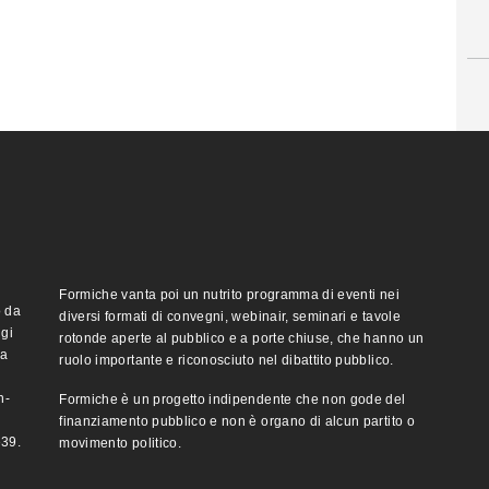
Formiche vanta poi un nutrito programma di eventi nei
o da
diversi formati di convegni, webinair, seminari e tavole
ggi
rotonde aperte al pubblico e a porte chiuse, che hanno un
ma
ruolo importante e riconosciuto nel dibattito pubblico.
n-
Formiche è un progetto indipendente che non gode del
finanziamento pubblico e non è organo di alcun partito o
e39.
movimento politico.