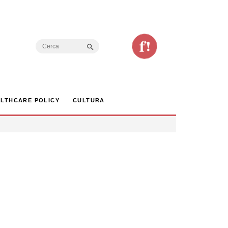
Search Button
Search
for:
LTHCARE POLICY
CULTURA