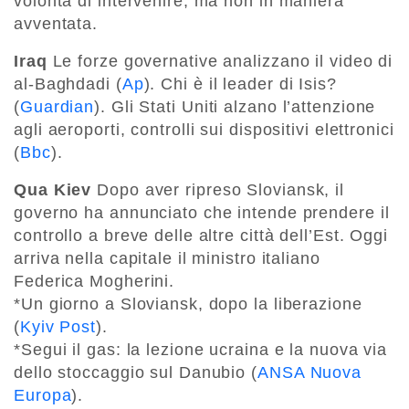
volontà di intervenire, ma non in maniera
avventata.
Iraq
Le forze governative analizzano il video di
al-Baghdadi (
Ap
). Chi è il leader di Isis?
(
Guardian
). Gli Stati Uniti alzano l’attenzione
agli aeroporti, controlli sui dispositivi elettronici
(
Bbc
).
Qua Kiev
Dopo aver ripreso Sloviansk, il
governo ha annunciato che intende prendere il
controllo a breve delle altre città dell’Est. Oggi
arriva nella capitale il ministro italiano
Federica Mogherini.
*Un giorno a Sloviansk, dopo la liberazione
(
Kyiv Post
).
*Segui il gas: la lezione ucraina e la nuova via
dello stoccaggio sul Danubio (
ANSA Nuova
Europa
).