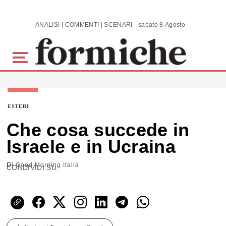
Skip to main content
ANALISI | COMMENTI | SCENARI - sabato 8 Agosto 2026
ESTERI
Che cosa succede in
Israele e in Ucraina
Di
Good Morning Italia
CONDIVIDI SU: