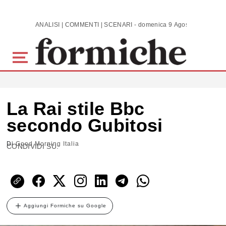
Skip to main content
ANALISI | COMMENTI | SCENARI - domenica 9 Agosto 2026
La Rai stile Bbc
secondo Gubitosi
Di
Good Morning Italia
CONDIVIDI SU:
Aggiungi Formiche su Google