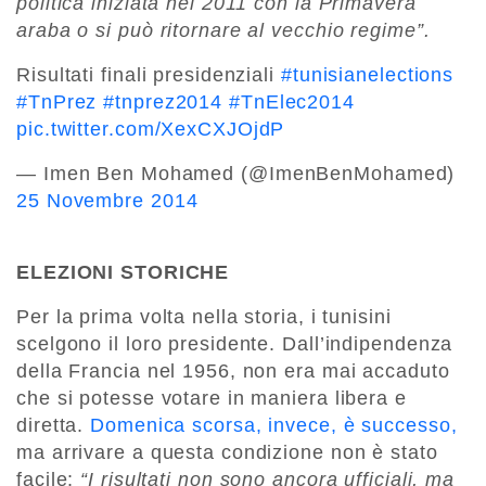
politica iniziata nel 2011 con la Primavera
araba o si può ritornare al vecchio regime”.
Risultati finali presidenziali
#tunisianelections
#TnPrez
#tnprez2014
#TnElec2014
pic.twitter.com/XexCXJOjdP
— Imen Ben Mohamed (@ImenBenMohamed)
25 Novembre 2014
ELEZIONI STORICHE
Per la prima volta nella storia, i tunisini
scelgono il loro presidente. Dall’indipendenza
della Francia nel 1956, non era mai accaduto
che si potesse votare in maniera libera e
diretta.
Domenica scorsa, invece, è successo,
ma arrivare a questa condizione non è stato
facile:
“I risultati non sono ancora ufficiali, ma