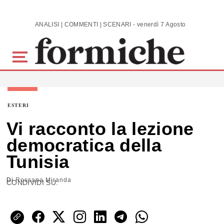
Skip to main content
ANALISI | COMMENTI | SCENARI - venerdì 7 Agosto 2026
ESTERI
Vi racconto la lezione
democratica della
Tunisia
Di
Rossana Miranda
CONDIVIDI SU: