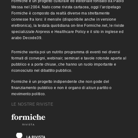
Formiche è un progetto culturale ed editoriale fondato da Paolo
Messa nel 2004. Nato come rivista cartacea, oggi l’arcipelago
Formiche è composto da realtà diverse ma strettamente
connesse fra loro: il mensile (disponibile anche in versione
elettronica), la testata quotidiana on-line Formiche.net, le riviste
specializzate Airpress e Healthcare Policy e il sito in inglese ed
arabo Decode39.
Formiche vanta poi un nutrito programma di eventi nei diversi
formati di convegni, webinair, seminari e tavole rotonde aperte al
pubblico e a porte chiuse, che hanno un ruolo importante e
riconosciuto nel dibattito pubblico.
Formiche è un progetto indipendente che non gode del
finanziamento pubblico e non è organo di alcun partito o
movimento politico.
LE NOSTRE RIVISTE