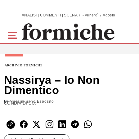
Skip to main content
ANALISI | COMMENTI | SCENARI - venerdì 7 Agosto 2026
ARCHIVIO FORMICHE
Nassirya – Io Non
Dimentico
Di
Massimiliano Esposito
CONDIVIDI SU: