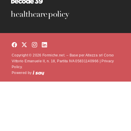
Copyright © 2026 Formiche.net. – Base per Altezza srl Corso
Vittorio Emanuele II, n. 18, Partita IVA 05831140966 |
Privacy
Policy.
Powered by