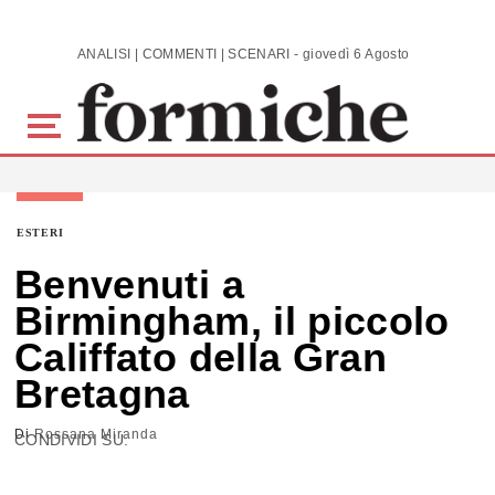
Skip to main content
ANALISI | COMMENTI | SCENARI - giovedì 6 Agosto 2026
ESTERI
Benvenuti a
Birmingham, il piccolo
Califfato della Gran
Bretagna
Di
Rossana Miranda
CONDIVIDI SU: