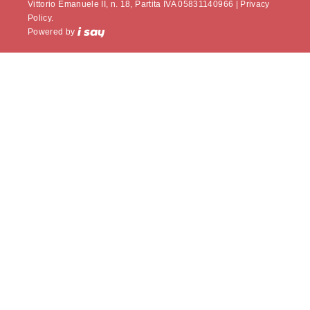
Vittorio Emanuele II, n. 18, Partita IVA 05831140966 |
Privacy
Policy.
Powered by