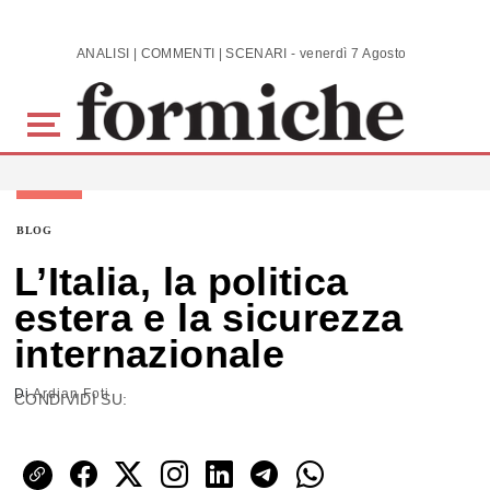
Skip to main content
ANALISI | COMMENTI | SCENARI - venerdì 7 Agosto 2026
BLOG
L’Italia, la politica
estera e la sicurezza
internazionale
Di
Ardian Foti
CONDIVIDI SU: