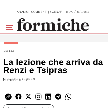
Skip to main content
ANALISI | COMMENTI | SCENARI - giovedì 6 Agosto 2026
ESTERI
La lezione che arriva da
Renzi e Tsipras
Di
Edoardo Narduzzi
CONDIVIDI SU: