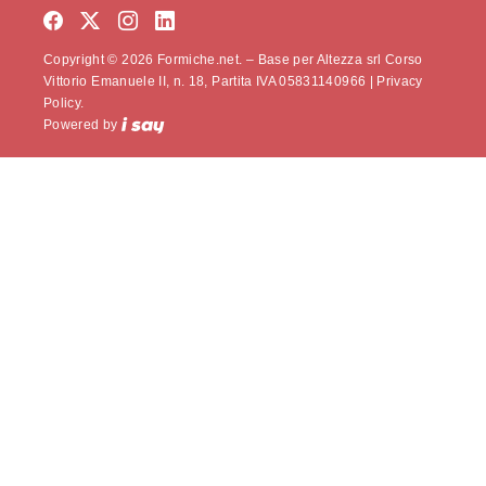
Copyright © 2026 Formiche.net. – Base per Altezza srl Corso
Vittorio Emanuele II, n. 18, Partita IVA 05831140966 |
Privacy
Policy.
Powered by