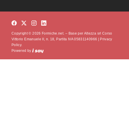
Copyright © 2026 Formiche.net. – Base per Altezza srl Corso
Vittorio Emanuele II, n. 18, Partita IVA 05831140966 |
Privacy
Policy.
Powered by