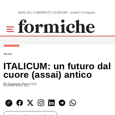
Skip to main content
ANALISI | COMMENTI | SCENARI - lunedì 10 Agosto 2026
BLOG
ITALICUM: un futuro dal
cuore (assai) antico
Di
Daniele Marchetti
CONDIVIDI SU: