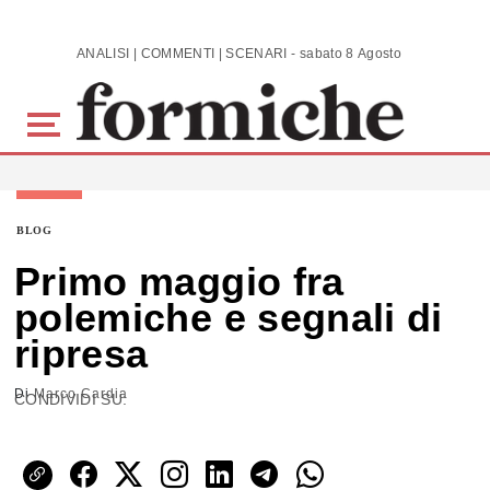
Skip to main content
ANALISI | COMMENTI | SCENARI - sabato 8 Agosto 2026
BLOG
Primo maggio fra
polemiche e segnali di
ripresa
Di
Marco Cardia
CONDIVIDI SU: