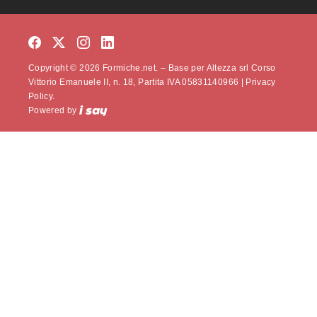
Copyright © 2026 Formiche.net. – Base per Altezza srl Corso
Vittorio Emanuele II, n. 18, Partita IVA 05831140966 |
Privacy
Policy.
Powered by