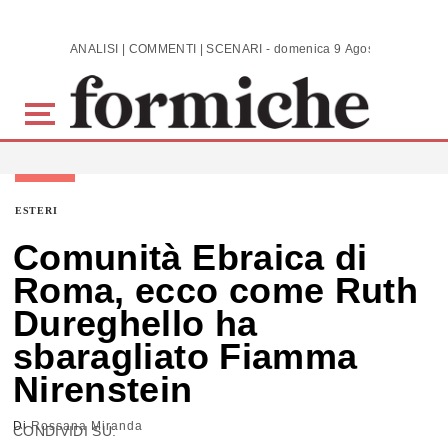
Skip to main content
ANALISI | COMMENTI | SCENARI - domenica 9 Agosto 2026
ESTERI
Comunità Ebraica di
Roma, ecco come Ruth
Dureghello ha
sbaragliato Fiamma
Nirenstein
Di
Rossana Miranda
CONDIVIDI SU: