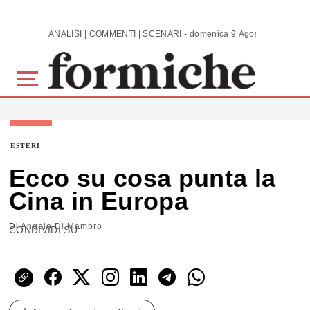
Skip to main content
ANALISI | COMMENTI | SCENARI - domenica 9 Agosto 2026
ESTERI
Ecco su cosa punta la
Cina in Europa
Di
Angelo Di Mambro
CONDIVIDI SU: