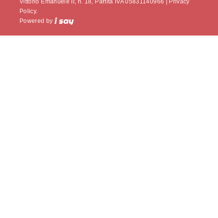
Vittorio Emanuele II, n. 18, Partita IVA 05831140966 |
Privacy
Policy.
Powered by