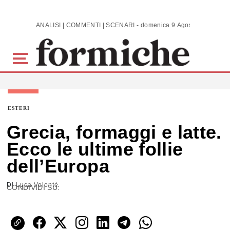
Skip to main content
ANALISI | COMMENTI | SCENARI - domenica 9 Agosto 2026
ESTERI
Grecia, formaggi e latte.
Ecco le ultime follie
dell’Europa
Di
Luca Volontè
CONDIVIDI SU: