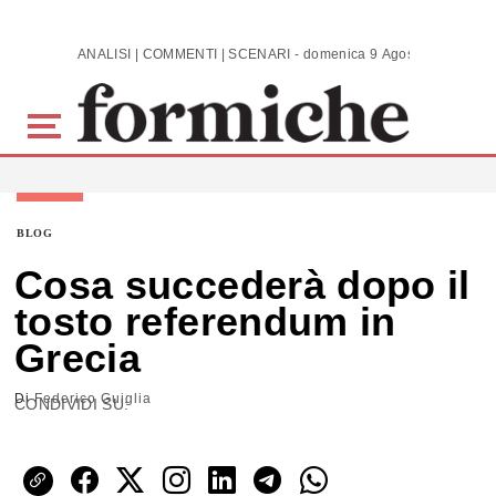
Skip to main content
ANALISI | COMMENTI | SCENARI - domenica 9 Agosto 2026
BLOG
Cosa succederà dopo il
tosto referendum in
Grecia
Di
Federico Guiglia
CONDIVIDI SU: