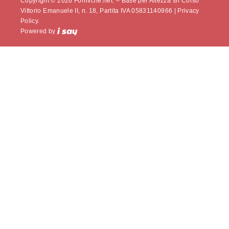
Copyright © 2026 Formiche.net. – Base per Altezza srl Corso
Vittorio Emanuele II, n. 18, Partita IVA 05831140966 |
Privacy
Policy.
Powered by