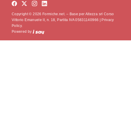
Copyright © 2026 Formiche.net. – Base per Altezza srl Corso
Vittorio Emanuele II, n. 18, Partita IVA 05831140966 |
Privacy
Policy.
Powered by