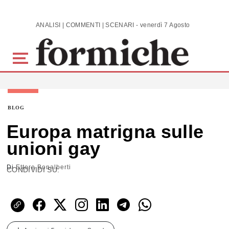
Skip to main content
ANALISI | COMMENTI | SCENARI - venerdì 7 Agosto 2026
BLOG
Europa matrigna sulle
unioni gay
Di
Ettore Bonalberti
CONDIVIDI SU: