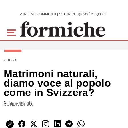
Skip to main content
ANALISI | COMMENTI | SCENARI - giovedì 6 Agosto 2026
CHIESA
Matrimoni naturali,
diamo voce al popolo
come in Svizzera?
Di
Luca Volontè
CONDIVIDI SU: