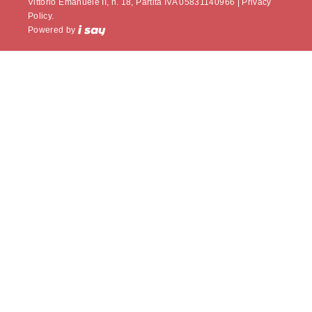
Vittorio Emanuele II, n. 18, Partita IVA 05831140966 |
Privacy
Policy.
Powered by