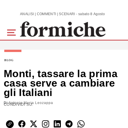
Skip to main content
ANALISI | COMMENTI | SCENARI - sabato 8 Agosto 2026
BLOG
Monti, tassare la prima
casa serve a cambiare
gli Italiani
Di
Antonio Maria Leozappa
CONDIVIDI SU: