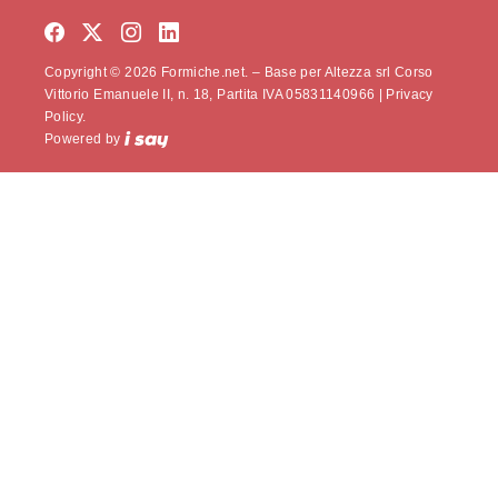
Copyright © 2026 Formiche.net. – Base per Altezza srl Corso
Vittorio Emanuele II, n. 18, Partita IVA 05831140966 |
Privacy
Policy.
Powered by