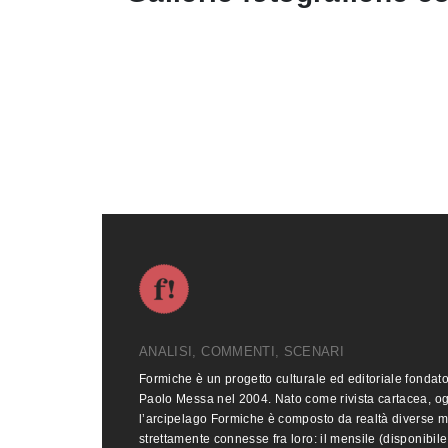
ANALISI, COMMENTI, SCENARI
Formiche è un progetto culturale ed editoriale fondat
Paolo Messa nel 2004. Nato come rivista cartacea, o
l’arcipelago Formiche è composto da realtà diverse 
strettamente connesse fra loro: il mensile (disponibile