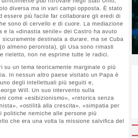
difficilmente può ritrovare negli Stati Uniti,
solo diversa ma in vari campi opposta. È stato
essere più facile far collaborare gli eredi di
che sono di cervello e di cuore. La mediazione
sa e la «dinastia senile» dei Castro ha avuto
si sicuramente destinata a durare, ma se Cuba
(o almeno peronista), gli Usa sono rimasti
 rieletto, non ne esprime tutte le radici.
ri su un tema teoricamente marginale o più
ogia. In nessun altro paese visitato un Papa è
no degli intellettuali più seguiti e,
eorge Will. Un suo intervento sulla
ni come «esibizionismo», «retorica senza
ista», «ostilità alla crescita», «simpatia per
i politiche nemiche alle persone più
llo che era una volta la missione salvifica del