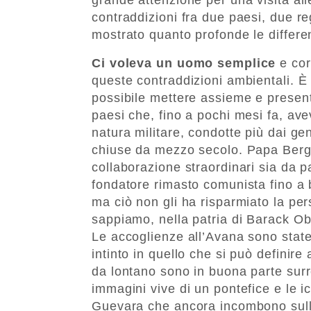
contraddizioni fra due paesi, due re
mostrato quanto profonde le differe
Ci voleva un uomo semplice
e cor
queste contraddizioni ambientali. È
possibile mettere assieme e present
paesi che, fino a pochi mesi fa, ave
natura militare, condotte più dai gen
chiuse da mezzo secolo. Papa Bergo
collaborazione straordinari sia da p
fondatore rimasto comunista fino a 
ma ciò non gli ha risparmiato la persi
sappiamo, nella patria di Barack Oba
Le accoglienze all’Avana sono state
intinto in quello che si può definire
da lontano sono in buona parte surre
immagini vive di un pontefice e le 
Guevara che ancora incombono sulla 