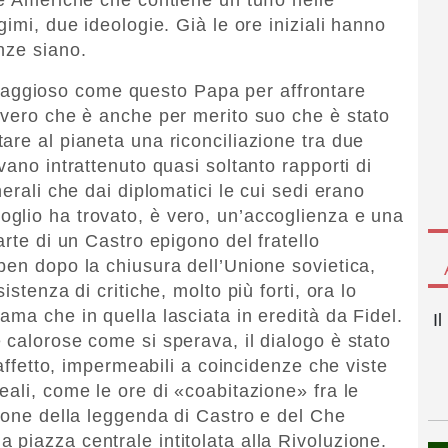
gimi, due ideologie. Già le ore iniziali hanno
nze siano.
aggioso come questo Papa per affrontare
 vero che è anche per merito suo che è stato
are al pianeta una riconciliazione tra due
vano intrattenuto quasi soltanto rapporti di
erali che dai diplomatici le cui sedi erano
glio ha trovato, è vero, un’accoglienza e una
arte di un Castro epigono del fratello
ben dopo la chiusura dell’Unione sovietica,
stenza di critiche, molto più forti, ora lo
ma che in quella lasciata in eredità da Fidel.
I
 calorose come si sperava, il dialogo è stato
 affetto, impermeabili a coincidenze che viste
ali, come le ore di «coabitazione» fra le
icone della leggenda di Castro e del Che
piazza centrale intitolata alla Rivoluzione.