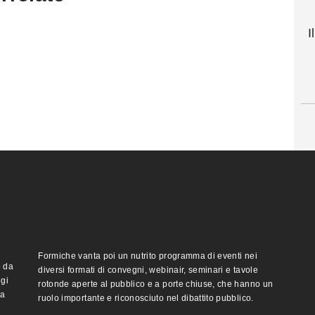
I
Formiche vanta poi un nutrito programma di eventi nei
o da
diversi formati di convegni, webinair, seminari e tavole
ggi
rotonde aperte al pubblico e a porte chiuse, che hanno un
ma
ruolo importante e riconosciuto nel dibattito pubblico.