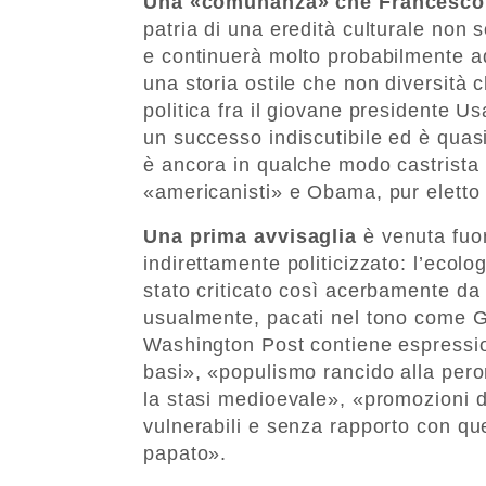
Una «comunanza» che Francesco
patria di una eredità culturale non 
e continuerà molto probabilmente ad 
una storia ostile che non diversità 
politica fra il giovane presidente U
un successo indiscutibile ed è qua
è ancora in qualche modo castrista 
«americanisti» e Obama, pur eletto e
Una prima avvisaglia
è venuta fuo
indirettamente politicizzato: l’ecol
stato criticato così acerbamente da u
usualmente, pacati nel tono come G
Washington Post contiene espressio
basi», «populismo rancido alla peron
la stasi medioevale», «promozioni d
vulnerabili e senza rapporto con que
papato».