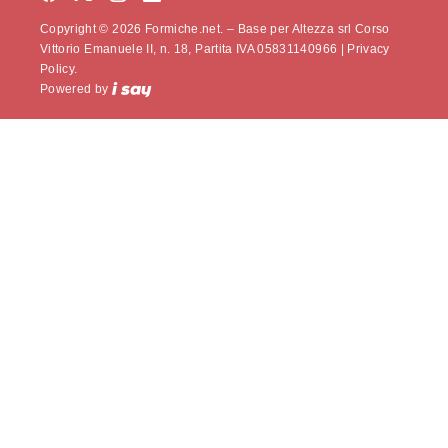
Copyright © 2026 Formiche.net. – Base per Altezza srl Corso
Vittorio Emanuele II, n. 18, Partita IVA 05831140966 |
Privacy
Policy.
Powered by