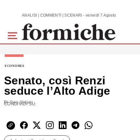
Skip to main content
ANALISI | COMMENTI | SCENARI - venerdì 7 Agosto 2026
ECONOMIA
Senato, così Renzi
seduce l’Alto Adige
Di
Tino Oldani
CONDIVIDI SU: