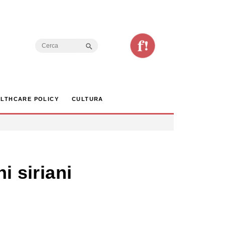
Search Button
Search
for:
LTHCARE POLICY
CULTURA
i siriani