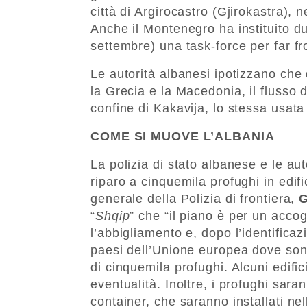
città di Argirocastro (Gjirokastra), 
Anche il Montenegro ha instituito du
settembre) una task-force per far fron
Le autorità albanesi ipotizzano che 
la Grecia e la Macedonia, il flusso d
confine di Kakavija, lo stessa usata 
COME SI MUOVE L’ALBANIA
La polizia di stato albanese e le au
riparo a cinquemila profughi in edific
generale della Polizia di frontiera,
G
“
Shqip
” che “il piano è per un acco
l’abbigliamento e, dopo l’identificaz
paesi dell’Unione europea dove son
di cinquemila profughi. Alcuni edific
eventualità. Inoltre, i profughi sar
container, che saranno installati ne