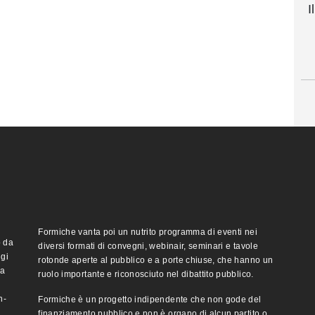
I
Formiche vanta poi un nutrito programma di eventi nei
o da
diversi formati di convegni, webinair, seminari e tavole
ggi
rotonde aperte al pubblico e a porte chiuse, che hanno un
ma
ruolo importante e riconosciuto nel dibattito pubblico.
n-
Formiche è un progetto indipendente che non gode del
finanziamento pubblico e non è organo di alcun partito o