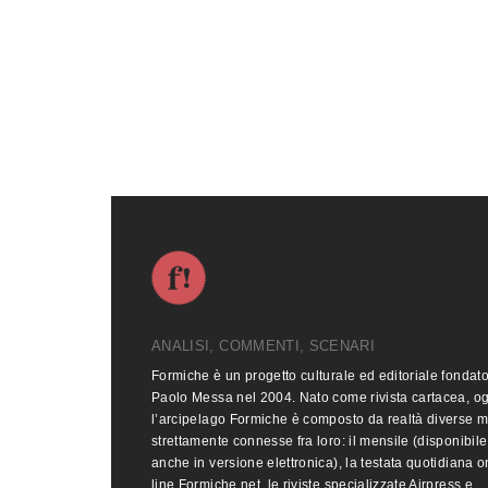
ANALISI, COMMENTI, SCENARI
Formiche è un progetto culturale ed editoriale fondat
Paolo Messa nel 2004. Nato come rivista cartacea, o
l’arcipelago Formiche è composto da realtà diverse 
strettamente connesse fra loro: il mensile (disponibile
anche in versione elettronica), la testata quotidiana o
line Formiche.net, le riviste specializzate Airpress e